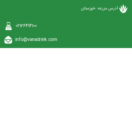
آدرس مزرعه: خوزستان
02126414100
info@vanadrink.com
12 تا 8 : پنجشنبه 16:30 تا 8 : شنبه تا چهارشنبه