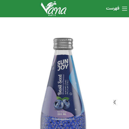
فهرست