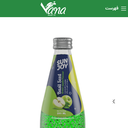
فهرست