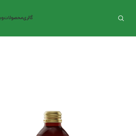
گالری
محصولات
وب