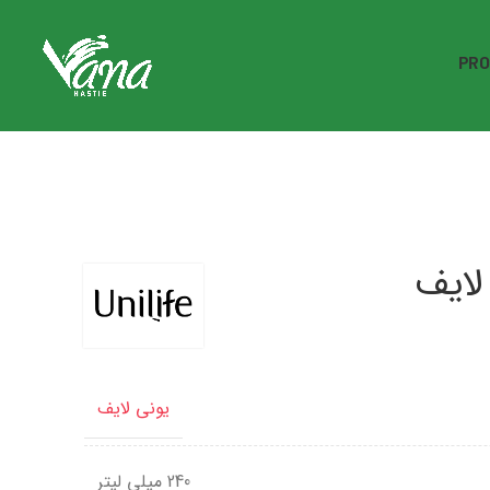
PRO
یونی لایف
240 میلی لیتر