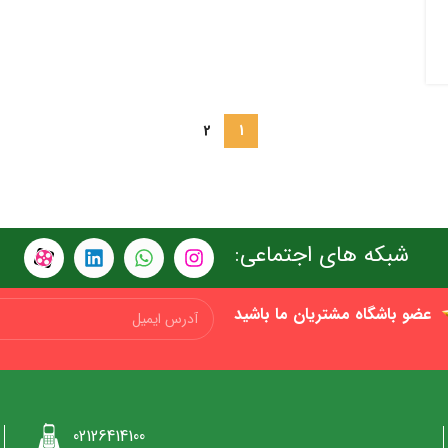
2
1
شبکه های اجتماعی:
عضو باشگاه مشتریان ما باشید
02126414100