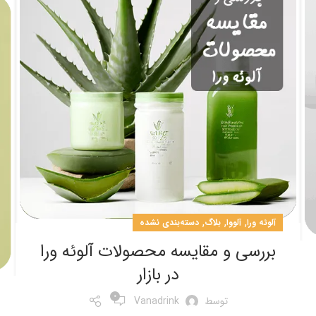
,
,
,
آلوئه ورا
آلووا
بلاگ
دسته‌بندی نشده
بررسی و مقایسه محصولات آلوئه ورا
در بازار
0
توسط
Vanadrink