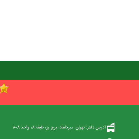
آدرس دفتر: تهران، میرداماد، برج رز، طبقه 8، واحد 808