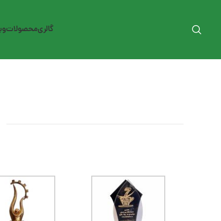
گالری
محصولات
وب