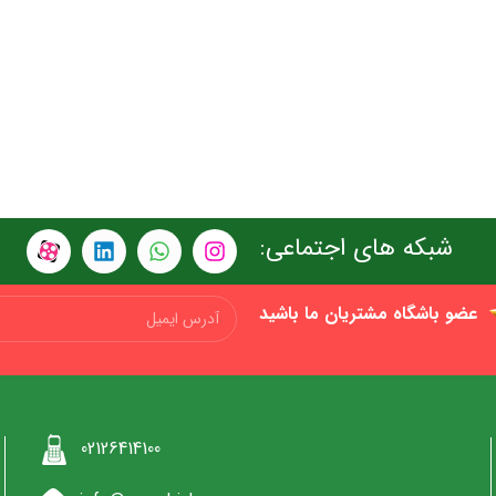
شبکه های اجتماعی:
عضو باشگاه مشتریان ما باشید
02126414100