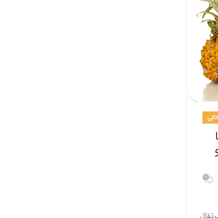
نالی
0
رتقال