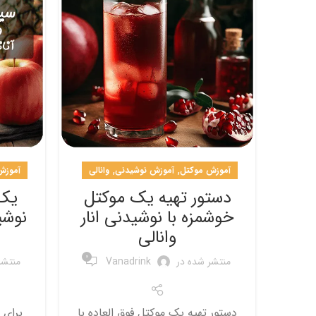
,
,
آموزش موکتل
آموزش نوشیدنی
وانالی
آموزش
دستور تهیه یک موکتل
یک 
خوشمزه با نوشیدنی انار
نوشی
وانالی
0
منتشر شده در
Vanadrink
منتشر
دستور تهیه یک موکتل فوق العاده با
برای 