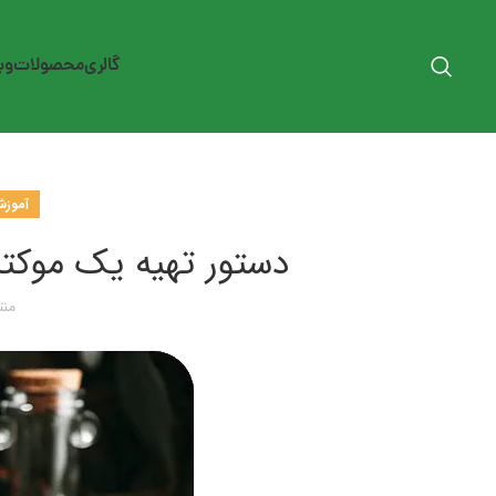
گالری
محصولات
وب
آموز
دستور تهیه یک موکتل 
منت