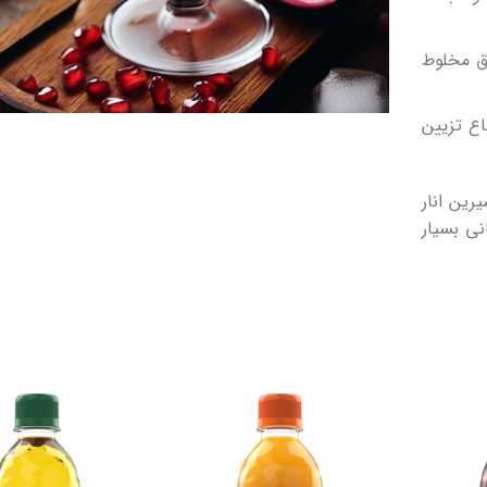
شق مخلوط
اع تزیین
رین انار
نی بسیار