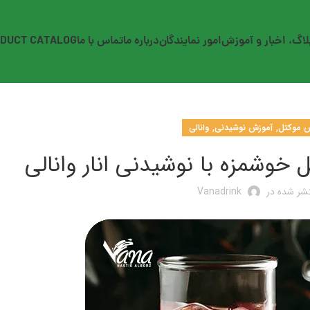
لاگ، اخبار و آموزش
امور نمایندگان
درباره ما
تماس با ما
DUCT CATALOG
,
,
ش موکتل
آموزش نوشیدنی
وانالی
خوشمزه با نوشیدنی انار وانالی
شر شده در
Vanadrink