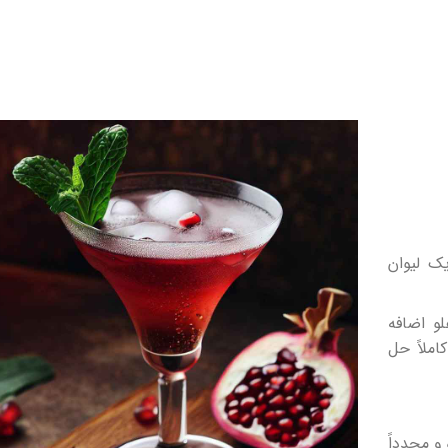
ک لیوان
و اضافه
املاً حل
و مجدداً