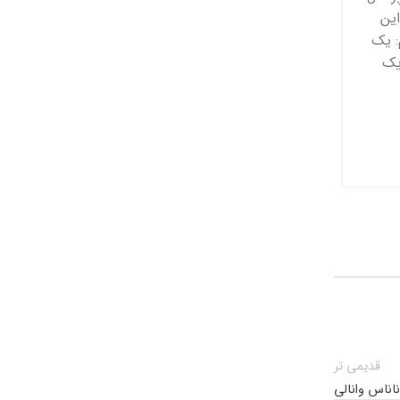
این
م: یک
 یک
قدیمی تر
اناس وانالی