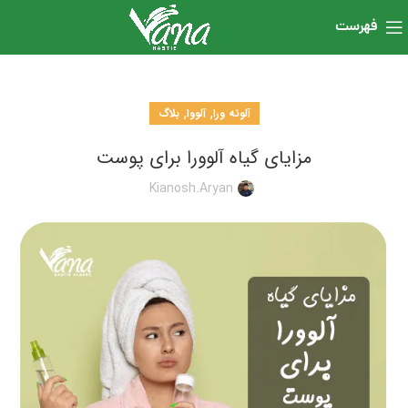
فهرست
,
,
آلوئه ورا
آلووا
بلاگ
مزایای گیاه آلوورا برای پوست
Kianosh.aryan